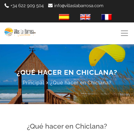
+34 622 909 504
info
villaslabarrosa.com
@
es-ES
en-GB
fr-FR
¿QUÉ HACER EN CHICLANA?
Principal
¿Qué hacer en Chiclana?
¿Qué hacer en Chiclana?