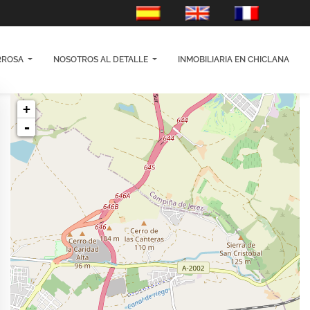
es-ES
en-GB
fr-FR
RROSA
NOSOTROS AL DETALLE
INMOBILIARIA EN CHICLANA
+
-