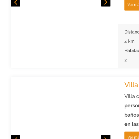
Ver m
Distanc
4 km
Habita
2
Vill
Villa 
person
baños
en las
Ver m