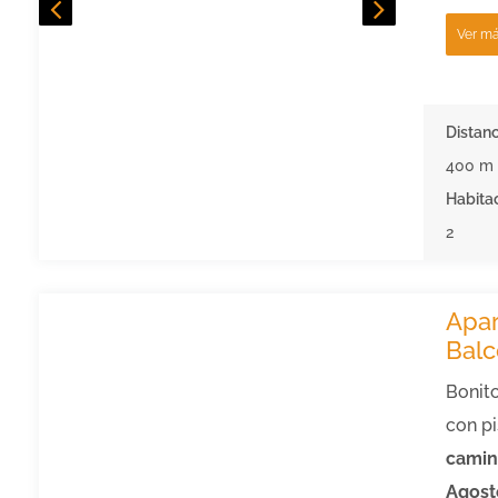
Ver m
Distanc
400 m
Habita
2
Apa
Balc
Bonit
con pi
camin
Agost