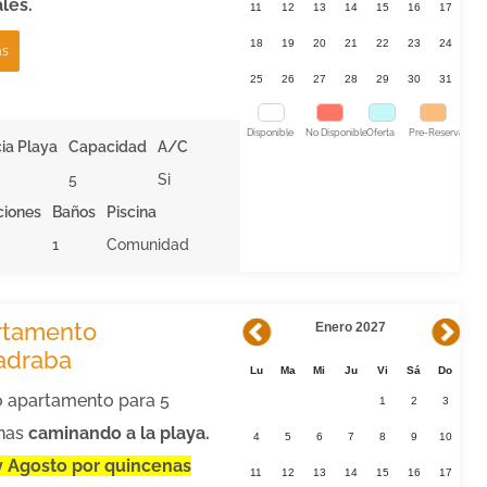
les.
11
12
13
14
15
16
17
18
19
20
21
22
23
24
ás
25
26
27
28
29
30
31
Disponible
No Disponible
Oferta
Pre-Reserva
ia Playa
Capacidad
A/C
5
Si
ciones
Baños
Piscina
1
Comunidad
rtamento
Enero 2027
adraba
Lu
Ma
Mi
Ju
Vi
Sá
Do
o apartamento para 5
1
2
3
nas
caminando a la playa.
4
5
6
7
8
9
10
 y Agosto por quincenas
11
12
13
14
15
16
17