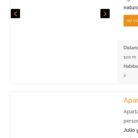
natura
Ver m
Distanc
100 m
Habita
2
Apa
Apart
perso
Julio