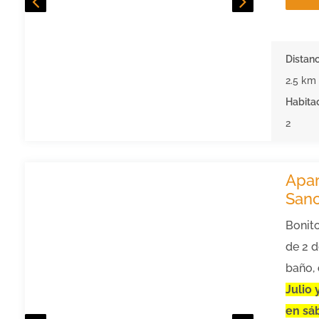
Distanc
2.5 km
Habita
2
Apa
Sanc
Bonit
de 2 d
baño,
Julio 
en sá