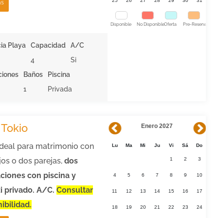
25
26
27
28
29
30
31
ás
Disponible
No Disponible
Oferta
Pre-Reserva
ia Playa
Capacidad
A/C
4
Si
ciones
Baños
Piscina
1
Privada
a Tokio
Enero 2027
ideal para matrimonio con
Lu
Ma
Mi
Ju
Vi
Sá
Do
jos o dos parejas,
dos
1
2
3
ciones con piscina y
4
5
6
7
8
9
10
i privado.
A/C.
Consultar
11
12
13
14
15
16
17
ibilidad.
18
19
20
21
22
23
24