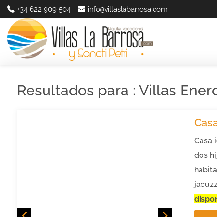
+34 622 909 504
info
villaslabarrosa.com
@
Resultados para : Villas Ener
Casa
Casa 
dos hi
habita
jacuzz
dispon