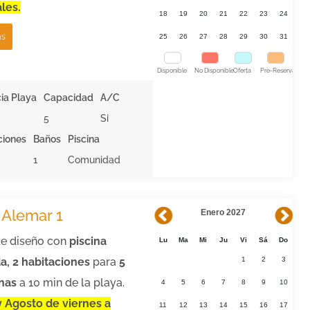
les.
18
19
20
21
22
23
24
ás
25
26
27
28
29
30
31
Disponible
No Disponible
Oferta
Pre-Reserva
ia Playa
Capacidad
A/C
5
Si
ciones
Baños
Piscina
1
Comunidad
a Alemar 1
Enero 2027
de diseño con
piscina
Lu
Ma
Mi
Ju
Vi
Sá
Do
a, 2 habitaciones
para
5
1
2
3
nas
a 10 min de la playa.
4
5
6
7
8
9
10
y Agosto de viernes a
11
12
13
14
15
16
17