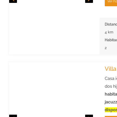
Ver m
Distanc
4 km
Habita
2
Vill
Casa 
dos hi
habita
jacuzz
dispon