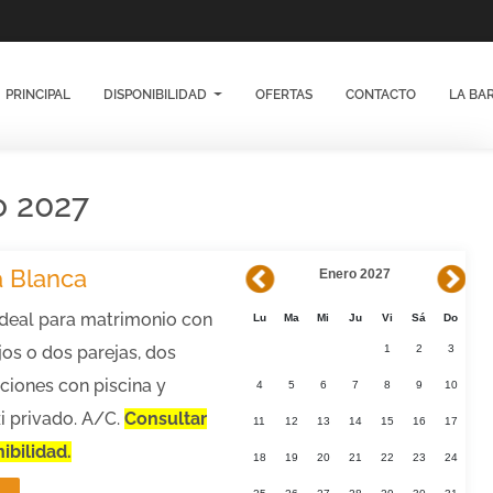
PRINCIPAL
DISPONIBILIDAD
OFERTAS
CONTACTO
LA BA
o 2027
 Blanca
Enero 2027
ideal para matrimonio con
Lu
Ma
Mi
Ju
Vi
Sá
Do
jos o dos parejas, dos
1
2
3
ciones con piscina y
4
5
6
7
8
9
10
i privado. A/C.
Consultar
11
12
13
14
15
16
17
ibilidad.
18
19
20
21
22
23
24