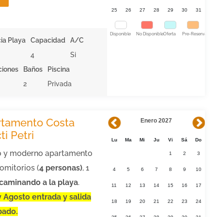
25
26
27
28
29
30
31
Disponible
No Disponible
Oferta
Pre-Reserva
ia Playa
Capacidad
A/C
4
Si
ciones
Baños
Piscina
2
Privada
rtamento Costa
Enero 2027
ti Petri
Lu
Ma
Mi
Ju
Vi
Sá
Do
o y moderno apartamento
1
2
3
omitorios (
4 personas)
, 1
4
5
6
7
8
9
10
caminando a la playa
.
11
12
13
14
15
16
17
y Agosto entrada y salida
18
19
20
21
22
23
24
bado.