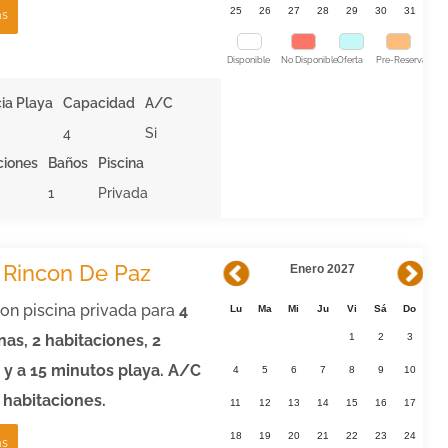
25
26
27
28
29
30
31
ás
Disponible
No Disponible
Oferta
Pre-Reserva
ia Playa
Capacidad
A/C
4
Si
ciones
Baños
Piscina
1
Privada
a Rincon De Paz
Enero 2027
con piscina privada para
4
Lu
Ma
Mi
Ju
Vi
Sá
Do
as, 2 habitaciones, 2
1
2
3
 y a
15 minutos playa. A/C
4
5
6
7
8
9
10
 habitaciones.
11
12
13
14
15
16
17
18
19
20
21
22
23
24
ás