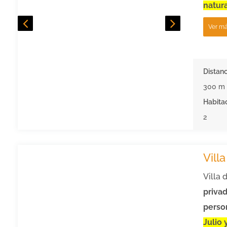
natura
Ver m
Distanc
300 m
Habita
2
Vill
Villa 
privad
perso
Julio 