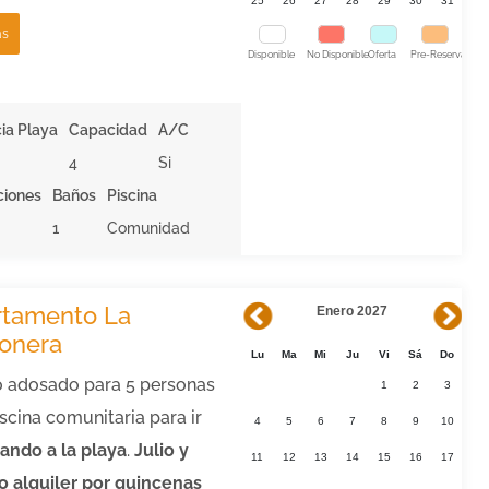
25
26
27
28
29
30
31
ás
Disponible
No Disponible
Oferta
Pre-Reserva
ia Playa
Capacidad
A/C
4
Si
ciones
Baños
Piscina
1
Comunidad
rtamento La
Enero 2027
onera
Lu
Ma
Mi
Ju
Vi
Sá
Do
o adosado para 5 personas
1
2
3
scina comunitaria para ir
4
5
6
7
8
9
10
ando a la playa
.
Julio y
11
12
13
14
15
16
17
o alquiler por quincenas