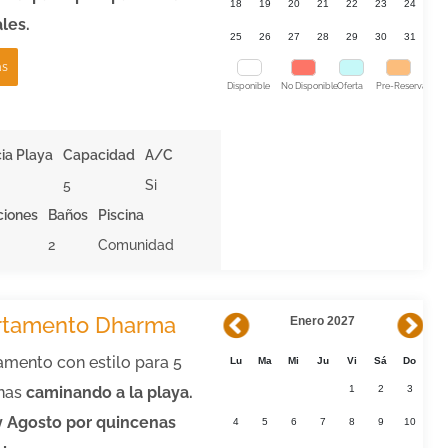
18
19
20
21
22
23
24
les.
25
26
27
28
29
30
31
ás
Disponible
No Disponible
Oferta
Pre-Reserva
ia Playa
Capacidad
A/C
5
Si
ciones
Baños
Piscina
2
Comunidad
rtamento Dharma
Enero 2027
amento con estilo para 5
Lu
Ma
Mi
Ju
Vi
Sá
Do
nas
c
aminando a la playa.
1
2
3
 y Agosto por quincenas
4
5
6
7
8
9
10