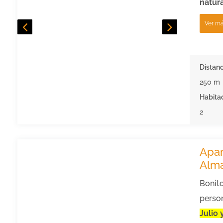
natura
Ver m
Distanc
250 m
Habita
2
Apa
Alm
Bonit
perso
Julio