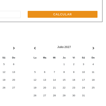
CALCULAR
Julio 2027
Sá
Do
Lu
Ma
Mi
Ju
Vi
Sá
Do
5
6
1
2
3
4
12
13
5
6
7
8
9
10
11
19
20
12
13
14
15
16
17
18
26
27
19
20
21
22
23
24
25
26
27
28
29
30
31