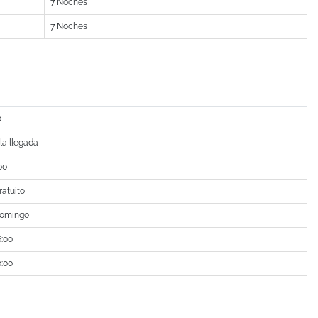
7 Noches
7 Noches
0
 la llegada
00
ratuito
omingo
6:00
0:00