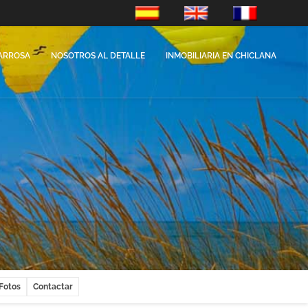
es-ES
en-GB
fr-FR
ARROSA
NOSOTROS AL DETALLE
INMOBILIARIA EN CHICLANA
Fotos
Contactar