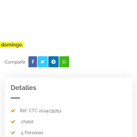
a domingo.
Compartir
Detalles
Ref. CTC 2024239751
chalet
5 Personas