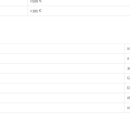
1.595 €
1.395 €
1
a
3
G
D
1
1