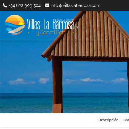
+34 622 909 504
info
villaslabarrosa.com
@
Descripción
Car