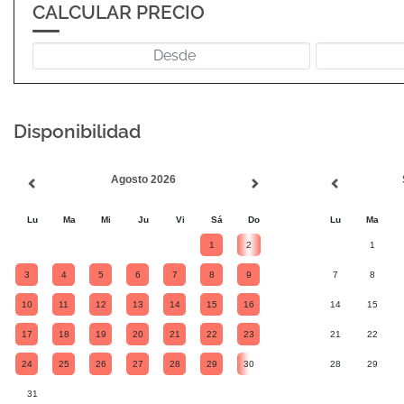
CALCULAR PRECIO
Disponibilidad
Agosto 2026
Lu
Ma
Mi
Ju
Vi
Sá
Do
Lu
Ma
1
2
1
3
4
5
6
7
8
9
7
8
10
11
12
13
14
15
16
14
15
17
18
19
20
21
22
23
21
22
24
25
26
27
28
29
30
28
29
31