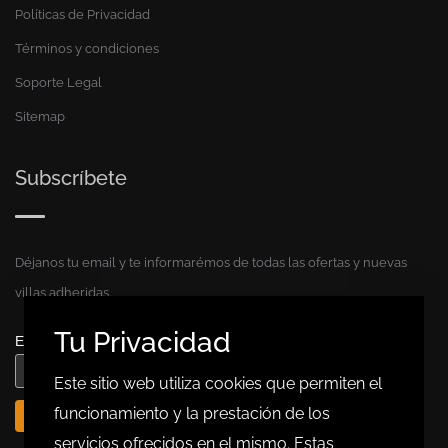
Políticas de Privacidad
Términos y condiciones
Soporte Legal
Sitemap
Subscríbete
Déjanos tu email y te informarémos de todas las ofertas y nuevas
villas adheridas.
*
requerido
Tu Privacidad
*
Email
Este sitio web utiliza cookies que permiten el
funcionamiento y la prestación de los
servicios ofrecidos en el mismo. Estas