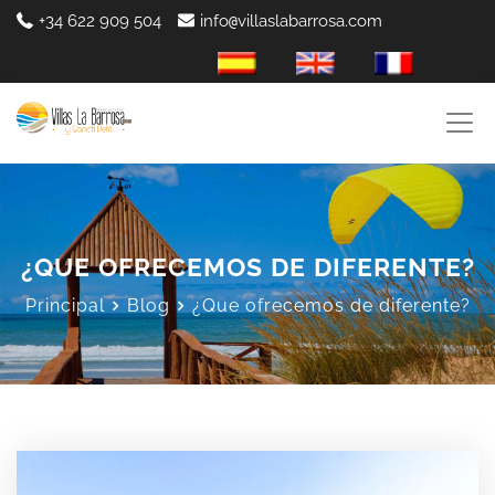
+34 622 909 504
info
villaslabarrosa.com
@
es-ES
en-GB
fr-FR
¿QUE OFRECEMOS DE DIFERENTE?
Principal
Blog
¿Que ofrecemos de diferente?