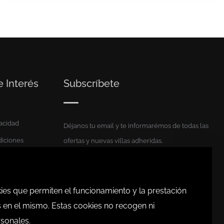
 Interés
Subscríbete
vacidad
Déjanos tu email y te informarémos de todas las
diciones
ofertas y nuevas villas adheridas.
*
requerido
*
Email
okies que permiten el funcionamiento y la prestación
s en el mismo. Estas cookies no recogen ni
sonales.