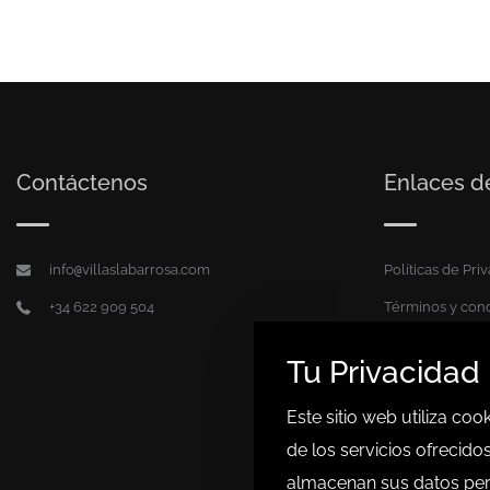
Contáctenos
Enlaces de
info
villaslabarrosa.com
Políticas de Pri
@
+34 622 909 504
Términos y con
Soporte Legal
Tu Privacidad
Sitemap
Este sitio web utiliza co
de los servicios ofrecido
almacenan sus datos per