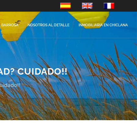
es-ES
en-GB
fr-FR
A BARROSA
NOSOTROS AL DETALLE
INMOBILIARIA EN CHICLANA
AD? CUIDADO!!
uidado!!